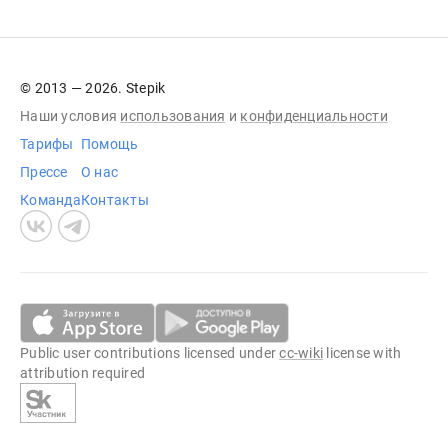
© 2013 — 2026. Stepik
Наши условия
использования
и
конфиденциальности
Тарифы
Помощь
Прессе
О нас
Команда
Контакты
Public user contributions licensed under
cc-wiki
license with
attribution required