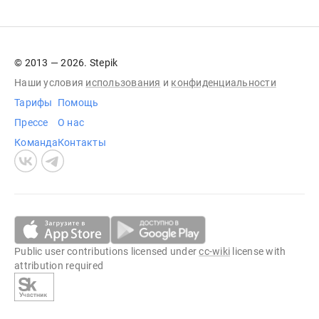
© 2013 — 2026. Stepik
Наши условия
использования
и
конфиденциальности
Тарифы
Помощь
Прессе
О нас
Команда
Контакты
Public user contributions licensed under
cc-wiki
license with
attribution required