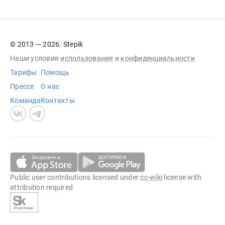
© 2013 — 2026. Stepik
Наши условия
использования
и
конфиденциальности
Тарифы
Помощь
Прессе
О нас
Команда
Контакты
Public user contributions licensed under
cc-wiki
license with
attribution required