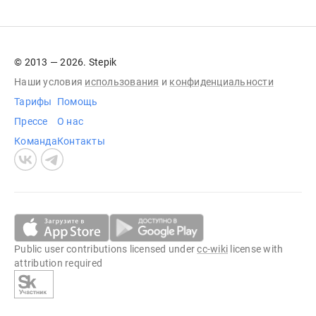
© 2013 — 2026. Stepik
Наши условия
использования
и
конфиденциальности
Тарифы
Помощь
Прессе
О нас
Команда
Контакты
Public user contributions licensed under
cc-wiki
license with
attribution required