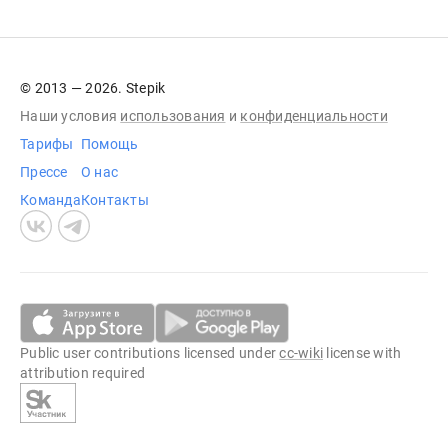
© 2013 — 2026. Stepik
Наши условия
использования
и
конфиденциальности
Тарифы
Помощь
Прессе
О нас
Команда
Контакты
Public user contributions licensed under
cc-wiki
license with
attribution required