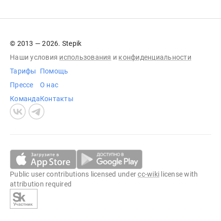
© 2013 — 2026. Stepik
Наши условия
использования
и
конфиденциальности
Тарифы
Помощь
Прессе
О нас
Команда
Контакты
Public user contributions licensed under
cc-wiki
license with
attribution required