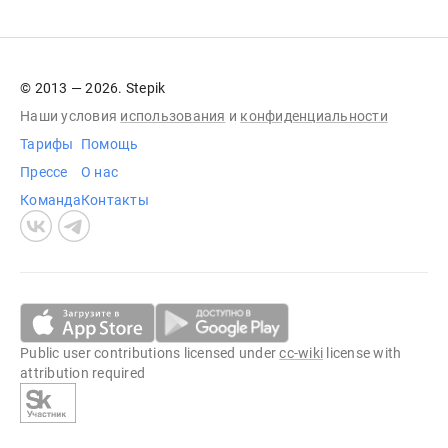
© 2013 — 2026. Stepik
Наши условия
использования
и
конфиденциальности
Тарифы
Помощь
Прессе
О нас
Команда
Контакты
Public user contributions licensed under
cc-wiki
license with
attribution required