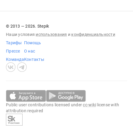
© 2013 — 2026. Stepik
Наши условия
использования
и
конфиденциальности
Тарифы
Помощь
Прессе
О нас
Команда
Контакты
Public user contributions licensed under
cc-wiki
license with
attribution required