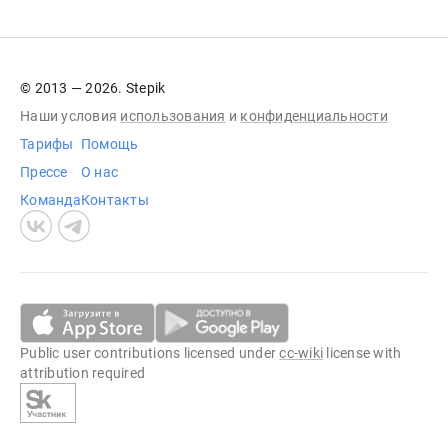
© 2013 — 2026. Stepik
Наши условия
использования
и
конфиденциальности
Тарифы
Помощь
Прессе
О нас
Команда
Контакты
Public user contributions licensed under
cc-wiki
license with
attribution required