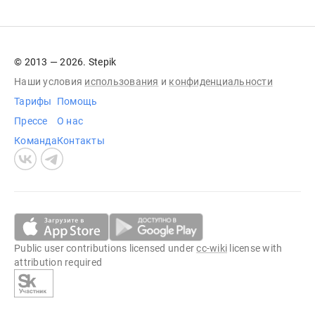
© 2013 — 2026. Stepik
Наши условия
использования
и
конфиденциальности
Тарифы
Помощь
Прессе
О нас
Команда
Контакты
Public user contributions licensed under
cc-wiki
license with
attribution required