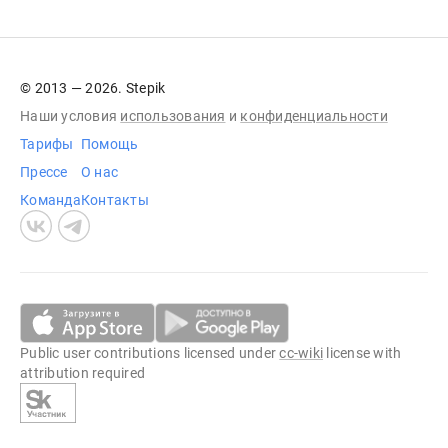
© 2013 — 2026. Stepik
Наши условия
использования
и
конфиденциальности
Тарифы
Помощь
Прессе
О нас
Команда
Контакты
Public user contributions licensed under
cc-wiki
license with
attribution required