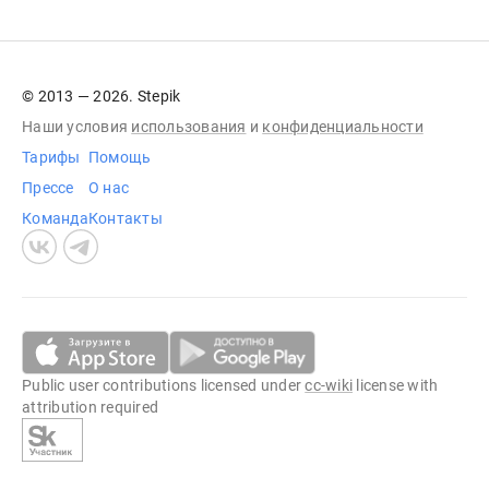
© 2013 — 2026. Stepik
Наши условия
использования
и
конфиденциальности
Тарифы
Помощь
Прессе
О нас
Команда
Контакты
Public user contributions licensed under
cc-wiki
license with
attribution required