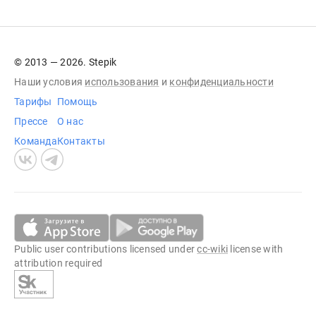
© 2013 — 2026. Stepik
Наши условия
использования
и
конфиденциальности
Тарифы
Помощь
Прессе
О нас
Команда
Контакты
Public user contributions licensed under
cc-wiki
license with
attribution required