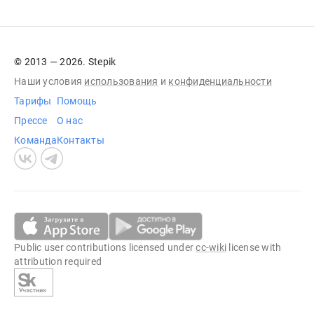
© 2013 — 2026. Stepik
Наши условия
использования
и
конфиденциальности
Тарифы
Помощь
Прессе
О нас
Команда
Контакты
Public user contributions licensed under
cc-wiki
license with
attribution required