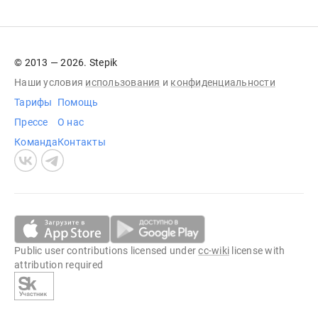
© 2013 — 2026. Stepik
Наши условия
использования
и
конфиденциальности
Тарифы
Помощь
Прессе
О нас
Команда
Контакты
Public user contributions licensed under
cc-wiki
license with
attribution required