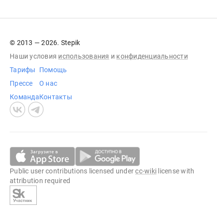
© 2013 — 2026. Stepik
Наши условия
использования
и
конфиденциальности
Тарифы
Помощь
Прессе
О нас
Команда
Контакты
Public user contributions licensed under
cc-wiki
license with
attribution required