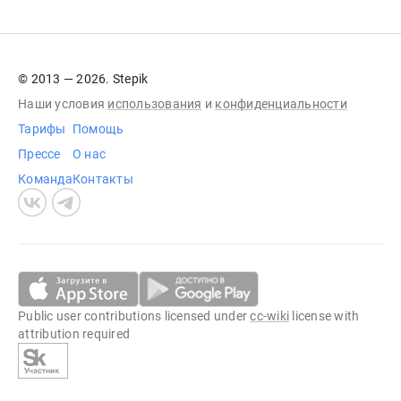
© 2013 — 2026. Stepik
Наши условия
использования
и
конфиденциальности
Тарифы
Помощь
Прессе
О нас
Команда
Контакты
Public user contributions licensed under
cc-wiki
license with
attribution required