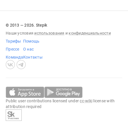
© 2013 — 2026. Stepik
Наши условия
использования
и
конфиденциальности
Тарифы
Помощь
Прессе
О нас
Команда
Контакты
Public user contributions licensed under
cc-wiki
license with
attribution required