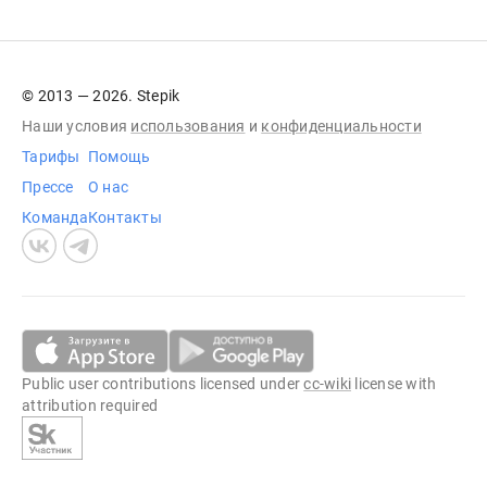
© 2013 — 2026. Stepik
Наши условия
использования
и
конфиденциальности
Тарифы
Помощь
Прессе
О нас
Команда
Контакты
Public user contributions licensed under
cc-wiki
license with
attribution required