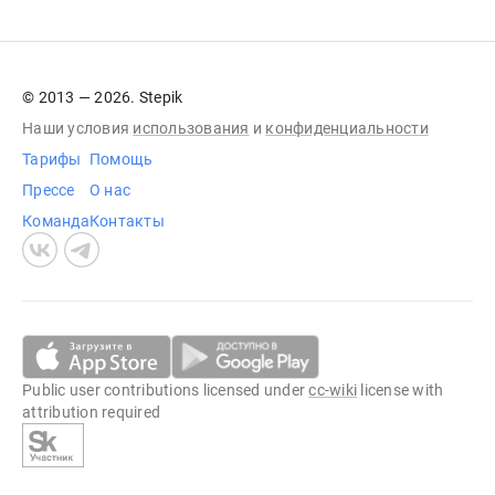
© 2013 — 2026. Stepik
Наши условия
использования
и
конфиденциальности
Тарифы
Помощь
Прессе
О нас
Команда
Контакты
Public user contributions licensed under
cc-wiki
license with
attribution required