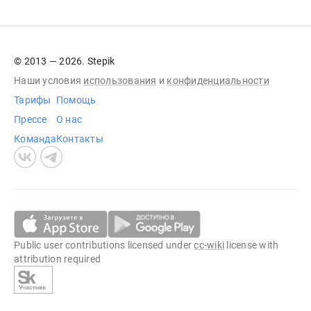
© 2013 — 2026. Stepik
Наши условия
использования
и
конфиденциальности
Тарифы
Помощь
Прессе
О нас
Команда
Контакты
Public user contributions licensed under
cc-wiki
license with
attribution required