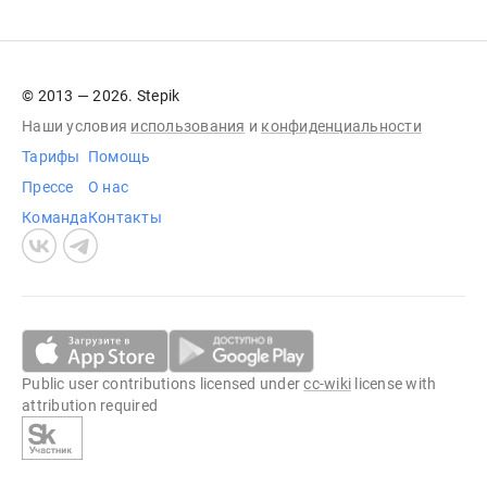
© 2013 — 2026. Stepik
Наши условия
использования
и
конфиденциальности
Тарифы
Помощь
Прессе
О нас
Команда
Контакты
Public user contributions licensed under
cc-wiki
license with
attribution required