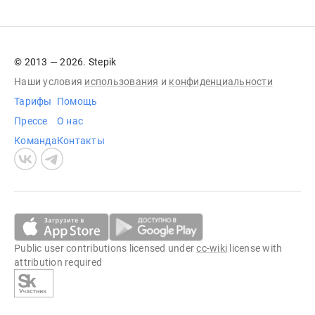
© 2013 — 2026. Stepik
Наши условия
использования
и
конфиденциальности
Тарифы
Помощь
Прессе
О нас
Команда
Контакты
Public user contributions licensed under
cc-wiki
license with
attribution required