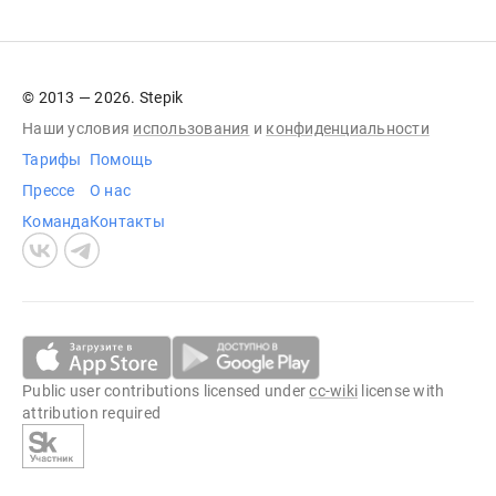
© 2013 — 2026. Stepik
Наши условия
использования
и
конфиденциальности
Тарифы
Помощь
Прессе
О нас
Команда
Контакты
Public user contributions licensed under
cc-wiki
license with
attribution required