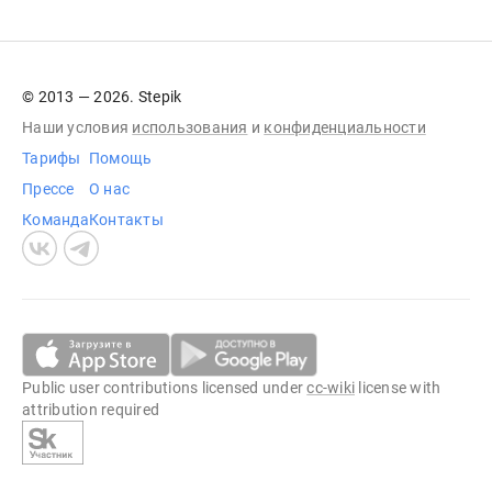
© 2013 — 2026. Stepik
Наши условия
использования
и
конфиденциальности
Тарифы
Помощь
Прессе
О нас
Команда
Контакты
Public user contributions licensed under
cc-wiki
license with
attribution required