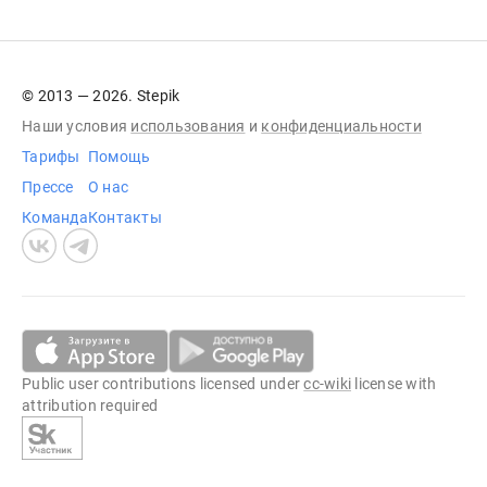
© 2013 — 2026. Stepik
Наши условия
использования
и
конфиденциальности
Тарифы
Помощь
Прессе
О нас
Команда
Контакты
Public user contributions licensed under
cc-wiki
license with
attribution required