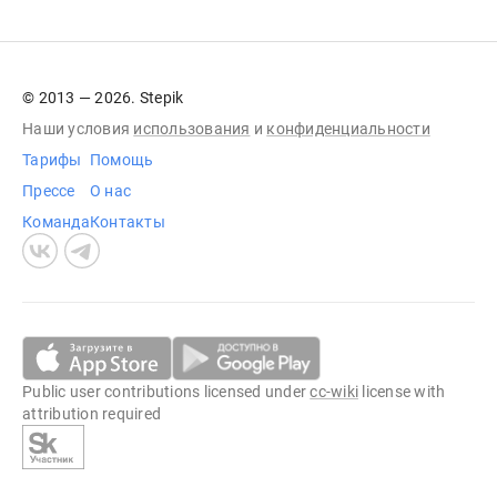
© 2013 — 2026. Stepik
Наши условия
использования
и
конфиденциальности
Тарифы
Помощь
Прессе
О нас
Команда
Контакты
Public user contributions licensed under
cc-wiki
license with
attribution required