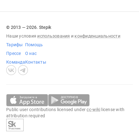
© 2013 — 2026. Stepik
Наши условия
использования
и
конфиденциальности
Тарифы
Помощь
Прессе
О нас
Команда
Контакты
Public user contributions licensed under
cc-wiki
license with
attribution required