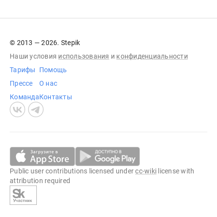
© 2013 — 2026. Stepik
Наши условия
использования
и
конфиденциальности
Тарифы
Помощь
Прессе
О нас
Команда
Контакты
Public user contributions licensed under
cc-wiki
license with
attribution required