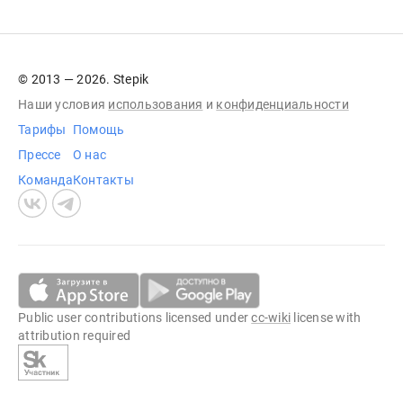
© 2013 — 2026. Stepik
Наши условия
использования
и
конфиденциальности
Тарифы
Помощь
Прессе
О нас
Команда
Контакты
Public user contributions licensed under
cc-wiki
license with
attribution required