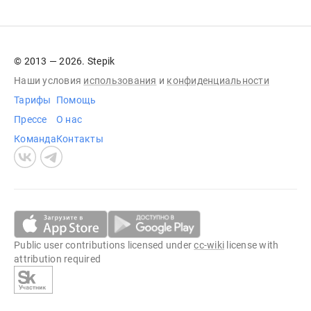
© 2013 — 2026. Stepik
Наши условия
использования
и
конфиденциальности
Тарифы
Помощь
Прессе
О нас
Команда
Контакты
Public user contributions licensed under
cc-wiki
license with
attribution required