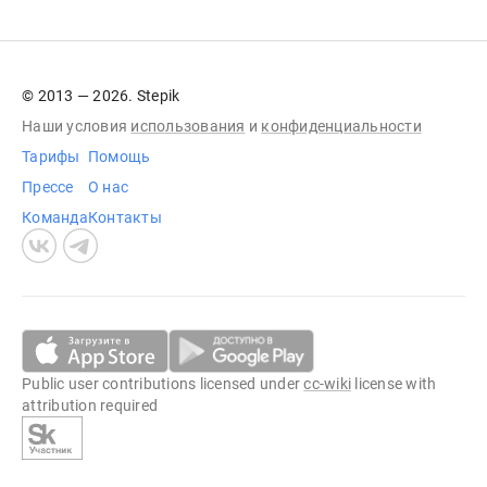
© 2013 — 2026. Stepik
Наши условия
использования
и
конфиденциальности
Тарифы
Помощь
Прессе
О нас
Команда
Контакты
Public user contributions licensed under
cc-wiki
license with
attribution required