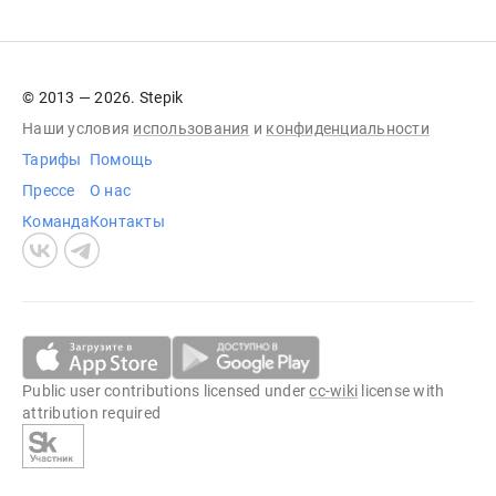
© 2013 — 2026. Stepik
Наши условия
использования
и
конфиденциальности
Тарифы
Помощь
Прессе
О нас
Команда
Контакты
Public user contributions licensed under
cc-wiki
license with
attribution required