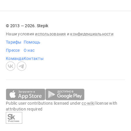
© 2013 — 2026. Stepik
Наши условия
использования
и
конфиденциальности
Тарифы
Помощь
Прессе
О нас
Команда
Контакты
Public user contributions licensed under
cc-wiki
license with
attribution required