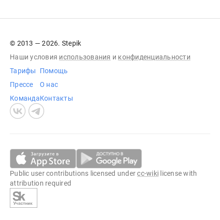
© 2013 — 2026. Stepik
Наши условия
использования
и
конфиденциальности
Тарифы
Помощь
Прессе
О нас
Команда
Контакты
Public user contributions licensed under
cc-wiki
license with
attribution required