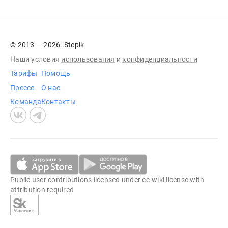
© 2013 — 2026. Stepik
Наши условия
использования
и
конфиденциальности
Тарифы
Помощь
Прессе
О нас
Команда
Контакты
Public user contributions licensed under
cc-wiki
license with
attribution required