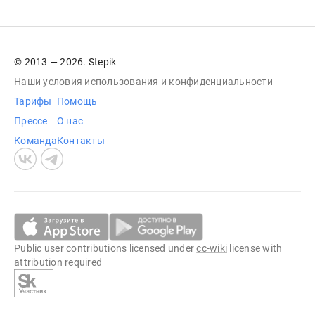
© 2013 — 2026. Stepik
Наши условия
использования
и
конфиденциальности
Тарифы
Помощь
Прессе
О нас
Команда
Контакты
Public user contributions licensed under
cc-wiki
license with
attribution required