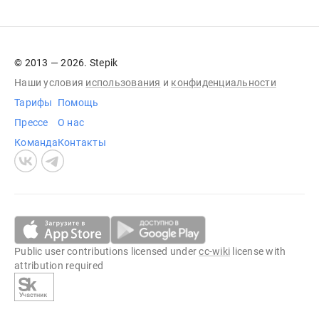
© 2013 — 2026. Stepik
Наши условия
использования
и
конфиденциальности
Тарифы
Помощь
Прессе
О нас
Команда
Контакты
Public user contributions licensed under
cc-wiki
license with
attribution required