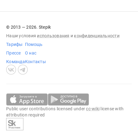
© 2013 — 2026. Stepik
Наши условия
использования
и
конфиденциальности
Тарифы
Помощь
Прессе
О нас
Команда
Контакты
Public user contributions licensed under
cc-wiki
license with
attribution required