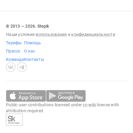
© 2013 — 2026. Stepik
Наши условия
использования
и
конфиденциальности
Тарифы
Помощь
Прессе
О нас
Команда
Контакты
Public user contributions licensed under
cc-wiki
license with
attribution required