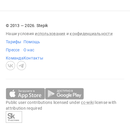
© 2013 — 2026. Stepik
Наши условия
использования
и
конфиденциальности
Тарифы
Помощь
Прессе
О нас
Команда
Контакты
Public user contributions licensed under
cc-wiki
license with
attribution required