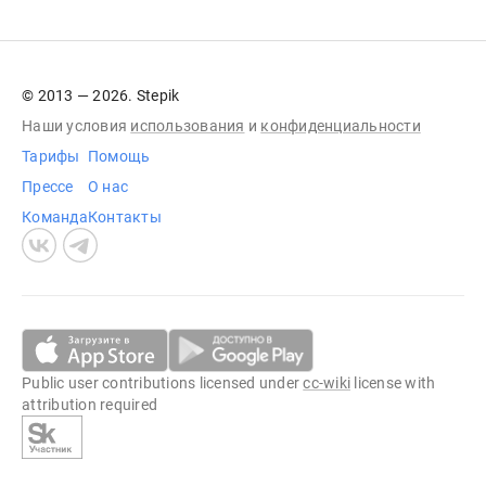
© 2013 — 2026. Stepik
Наши условия
использования
и
конфиденциальности
Тарифы
Помощь
Прессе
О нас
Команда
Контакты
Public user contributions licensed under
cc-wiki
license with
attribution required