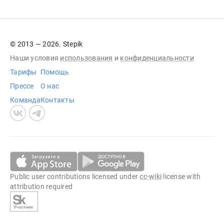
© 2013 — 2026. Stepik
Наши условия
использования
и
конфиденциальности
Тарифы
Помощь
Прессе
О нас
Команда
Контакты
Public user contributions licensed under
cc-wiki
license with
attribution required