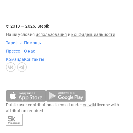
© 2013 — 2026. Stepik
Наши условия
использования
и
конфиденциальности
Тарифы
Помощь
Прессе
О нас
Команда
Контакты
Public user contributions licensed under
cc-wiki
license with
attribution required