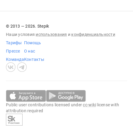
© 2013 — 2026. Stepik
Наши условия
использования
и
конфиденциальности
Тарифы
Помощь
Прессе
О нас
Команда
Контакты
Public user contributions licensed under
cc-wiki
license with
attribution required