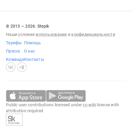
© 2013 — 2026. Stepik
Наши условия
использования
и
конфиденциальности
Тарифы
Помощь
Прессе
О нас
Команда
Контакты
Public user contributions licensed under
cc-wiki
license with
attribution required