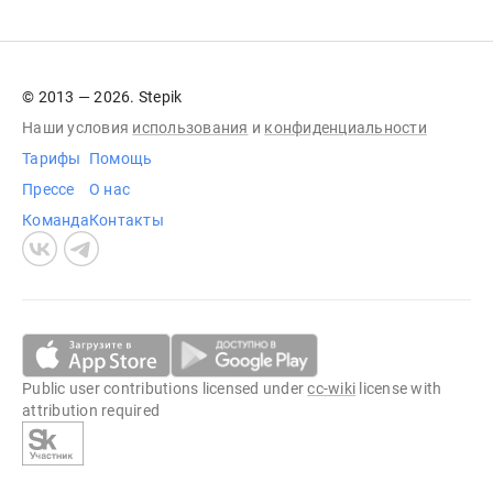
© 2013 — 2026. Stepik
Наши условия
использования
и
конфиденциальности
Тарифы
Помощь
Прессе
О нас
Команда
Контакты
Public user contributions licensed under
cc-wiki
license with
attribution required