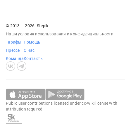
© 2013 — 2026. Stepik
Наши условия
использования
и
конфиденциальности
Тарифы
Помощь
Прессе
О нас
Команда
Контакты
Public user contributions licensed under
cc-wiki
license with
attribution required