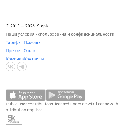
© 2013 — 2026. Stepik
Наши условия
использования
и
конфиденциальности
Тарифы
Помощь
Прессе
О нас
Команда
Контакты
Public user contributions licensed under
cc-wiki
license with
attribution required