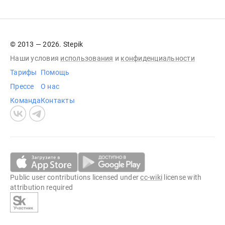
© 2013 — 2026. Stepik
Наши условия
использования
и
конфиденциальности
Тарифы
Помощь
Прессе
О нас
Команда
Контакты
Public user contributions licensed under
cc-wiki
license with
attribution required